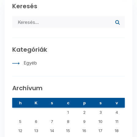
Keresés
Kategóriák
Egyéb
Archívum
h
K
s
c
p
s
v
1
2
3
4
5
6
7
8
9
10
11
12
13
14
15
16
17
18