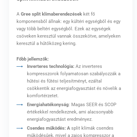
A
Gree split klímaberendezések
két fő
komponensből állnak: egy kültéri egységből és egy
vagy több beltéri egységből. Ezek az egységek
csöveken keresztül vannak összekötve, amelyeken
keresztül a hűtőközeg kering.
Főbb jellemzők:
Inverteres technológia:
Az inverteres
kompresszorok folyamatosan szabályozzák a
hűtési és fűtési teljesítményt, ezáltal
csökkentik az energiafogyasztást és növelik a
komfortérzetet.
Energiahatékonyság
: Magas SEER és SCOP
értékekkel rendelkeznek, ami alacsonyabb
energiafogyasztást eredményez.
Csendes működés: A
split klímák csendes
működésűek, mivel a zajos kompresszor a