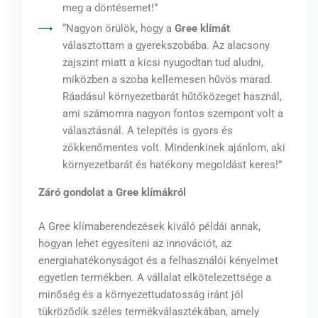
meg a döntésemet!”
“Nagyon örülök, hogy a
Gree klímát
választottam a gyerekszobába. Az alacsony
zajszint miatt a kicsi nyugodtan tud aludni,
miközben a szoba kellemesen hűvös marad.
Ráadásul környezetbarát hűtőközeget használ,
ami számomra nagyon fontos szempont volt a
választásnál. A telepítés is gyors és
zökkenőmentes volt. Mindenkinek ajánlom, aki
környezetbarát és hatékony megoldást keres!”
Záró gondolat a Gree klímákról
A Gree klímaberendezések kiváló példái annak,
hogyan lehet egyesíteni az innovációt, az
energiahatékonyságot és a felhasználói kényelmet
egyetlen termékben. A vállalat elkötelezettsége a
minőség és a környezettudatosság iránt jól
tükröződik széles termékválasztékában, amely