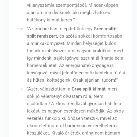
villanyszámla szempontjából. Mindenképpen
ajánlom mindenkinek, aki megbízható és
hatékony klímát keres.”
“Az irodánkban telepítettünk egy
Gree multi-
split rendszert,
és azóta sokkal komfortosabb
a munkakörnyezet. Minden helyiséget külön
tudunk szabályozni, ami nagyon praktikus, mert
így mindenki saját igényei szerint állíthatja be a
hőmérsékletet. Az energiahatékonysága is
lenyűgöző, mivel jelentősen csökkentek a fűtési
és hűtési költségeink. Csak ajánlani tudom!”
“Azért választottam a
Gree split klímát
, mert
sok jó véleményt olvastam róla. Nem
csalódtam! A klíma rendkívül gyorsan hűti le a
lakást, és nagyon csendesen működik. Az okos
vezérlés funkció különösen tetszik, mivel az
okostelefonomról bárhonnan vezérelhetem a
készüléket. Kiváló ár-érték arány, nem bántam