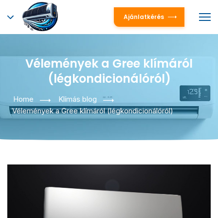
Ajánlatkérés
Vélemények a Gree klímáról
(légkondicionálóról)
Home
Klímás blog
Vélemények a Gree klímáról (légkondicionálóról)