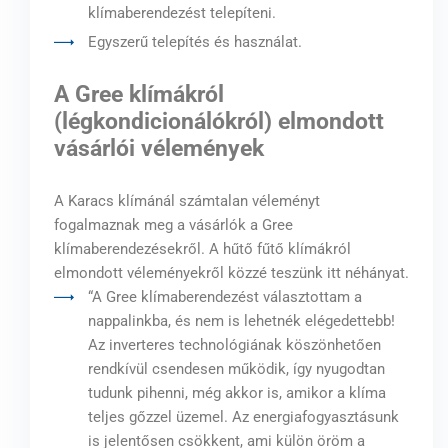
klímaberendezést telepíteni.
Egyszerű telepítés és használat.
A Gree klímákról
(légkondicionálókról) elmondott
vásárlói vélemények
A Karacs klímánál számtalan véleményt
fogalmaznak meg a vásárlók a Gree
klímaberendezésekről. A hűtő fűtő klímákról
elmondott véleményekről közzé teszünk itt néhányat.
“A Gree klímaberendezést választottam a
nappalinkba, és nem is lehetnék elégedettebb!
Az inverteres technológiának köszönhetően
rendkívül csendesen működik, így nyugodtan
tudunk pihenni, még akkor is, amikor a klíma
teljes gőzzel üzemel. Az energiafogyasztásunk
is jelentősen csökkent, ami külön öröm a