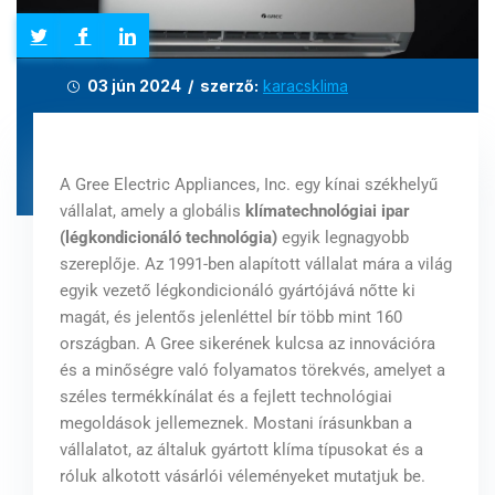
03 jún 2024 / szerző:
karacsklima
A Gree Electric Appliances, Inc. egy kínai székhelyű
vállalat, amely a globális
klímatechnológiai ipar
(légkondicionáló technológia)
egyik legnagyobb
szereplője. Az 1991-ben alapított vállalat mára a világ
egyik vezető légkondicionáló gyártójává nőtte ki
magát, és jelentős jelenléttel bír több mint 160
országban. A Gree sikerének kulcsa az innovációra
és a minőségre való folyamatos törekvés, amelyet a
széles termékkínálat és a fejlett technológiai
megoldások jellemeznek. Mostani írásunkban a
vállalatot, az általuk gyártott klíma típusokat és a
róluk alkotott vásárlói véleményeket mutatjuk be.