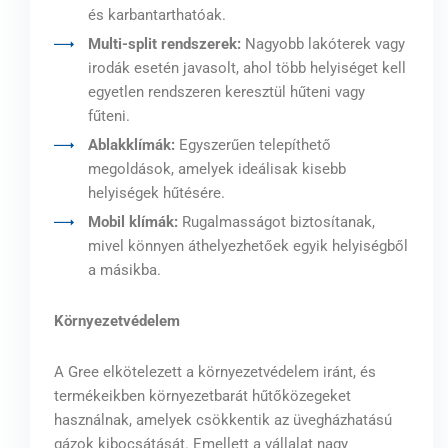
és karbantarthatóak.
Multi-split rendszerek:
Nagyobb lakóterek vagy
irodák esetén javasolt, ahol több helyiséget kell
egyetlen rendszeren keresztül hűteni vagy
fűteni.
Ablakklímák:
Egyszerűen telepíthető
megoldások, amelyek ideálisak kisebb
helyiségek hűtésére.
Mobil klímák:
Rugalmasságot biztosítanak,
mivel könnyen áthelyezhetőek egyik helyiségből
a másikba.
Környezetvédelem
A Gree elkötelezett a környezetvédelem iránt, és
termékeikben környezetbarát hűtőközegeket
használnak, amelyek csökkentik az üvegházhatású
gázok kibocsátását. Emellett a vállalat nagy